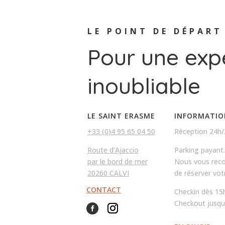
LE POINT DE DÉPART
Pour une exp
inoubliable
LE SAINT ERASME
INFORMATIO
+33 (0)4 95 65 04 50
Réception 24h/
Route d’Ajaccio
Parking payant.
par le bord de mer
Nous vous re
20260 CALVI
de réserver votr
CONTACT
Checkin dès 15
Checkout jusqu