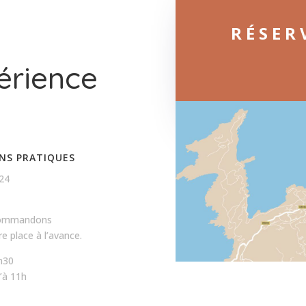
RÉSER
érience
NS PRATIQUES
24
commandons
e place à l’avance.
h30
’à 11h