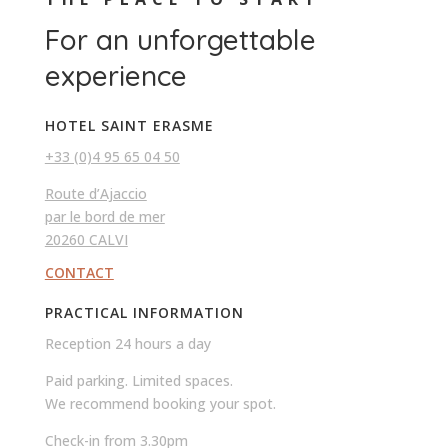
For an unforgettable
experience
HOTEL SAINT ERASME
+33 (0)4 95 65 04 50
Route d’Ajaccio
par le bord de mer
20260 CALVI
CONTACT
PRACTICAL INFORMATION
Reception 24 hours a day
Paid parking. Limited spaces.
We recommend booking your spot.
Check-in from 3.30pm