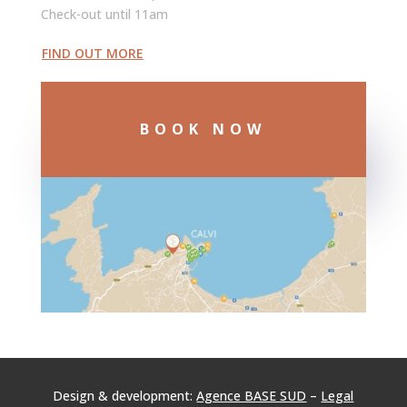
Check-out until 11am
FIND OUT MORE
BOOK NOW
Design & development:
Agence BASE SUD
–
Legal